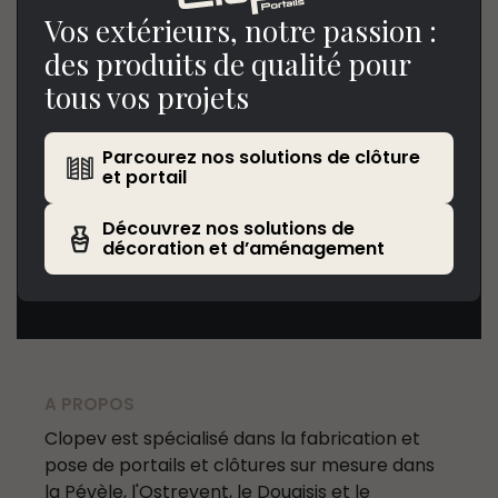
Horaires
Vos extérieurs, notre passion :
des produits de qualité pour
tous vos projets
de 7h à 18h30 du lundi au vendredi
de 8h à 13h le samedi
Parcourez nos solutions de clôture
et portail
Nous contacter
Découvrez nos solutions de
décoration et d’aménagement
Tél. : 03 20 84 79 84
Nous écrire
A PROPOS
Clopev est spécialisé dans la fabrication et
pose de portails et clôtures sur mesure dans
la Pévèle, l'Ostrevent, le Douaisis et le