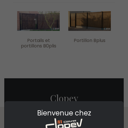
Portails et
Portillon Bplus
portillons B0plis
Clopev
Bienvenue chez
1601 rue Henry Fievet
59310, Beuvry-la-Forêt