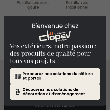
Portillon alu semi
Portillon alu
ajouré
traditionnel
Bienvenue chez
Vos extérieurs, notre passion :
Clopev
des produits de qualité pour
tous vos projets
1601 rue Henry Fievet
59310, Beuvry-la-Forêt
Parcourez nos solutions de clôture
et portail
Horaires
Découvrez nos solutions de
décoration et d’aménagement
de 7h à 18h30 du lundi au vendredi
de 8h à 13h le samedi