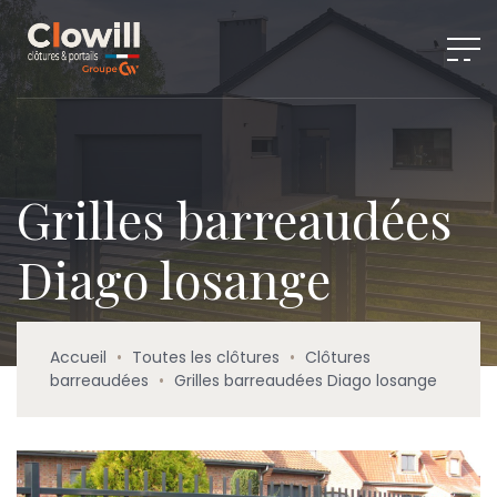
Grilles barreaudées
Diago losange
Accueil
•
Toutes les clôtures
•
Clôtures
barreaudées
•
Grilles barreaudées Diago losange