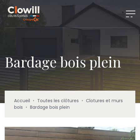
Bardage bois plein
Accueil
•
Toutes les clôtures
•
Clotures et murs
bois
•
Bardage bois plein