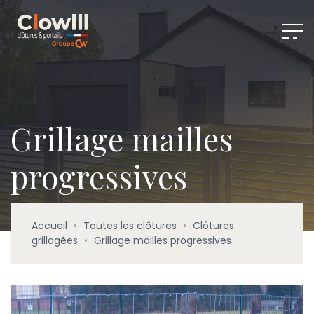
Grillage mailles
progressives
Accueil
•
Toutes les clôtures
•
Clôtures
grillagées
•
Grillage mailles progressives