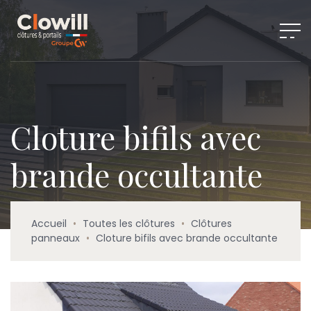
Cloture bifils avec
brande occultante
Accueil
•
Toutes les clôtures
•
Clôtures
panneaux
•
Cloture bifils avec brande occultante