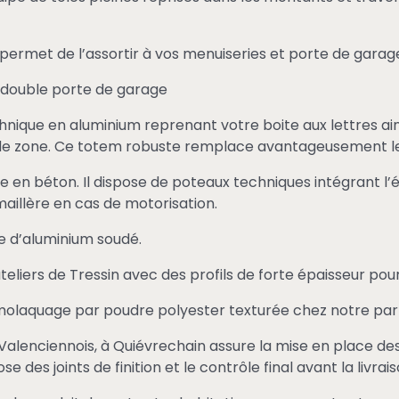
L permet de l’assortir à vos menuiseries et porte de garag
e double porte de garage
hnique en aluminium reprenant votre boite aux lettres a
e de zone. Ce totem robuste remplace avantageusement le
ine en béton. Il dispose de poteaux techniques intégrant l’
aillère en cas de motorisation.
ge d’aluminium soudé.
s ateliers de Tressin avec des profils de forte épaisseur p
ermolaquage par poudre polyester texturée chez notre pa
lenciennois, à Quiévrechain assure la mise en place des 
des joints de finition et le contrôle final avant la livrais