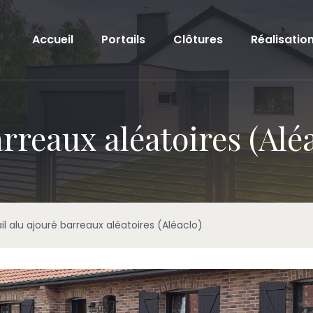
Accueil
Portails
Clôtures
Réalisatio
arreaux aléatoires (Alé
il alu ajouré barreaux aléatoires (Aléaclo)