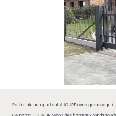
Portail alu autoportant AJOURE avec garnissage ba
Ce portail CLONOR reçoit des barreaux ronds soudé