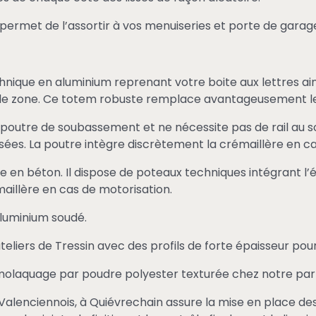
L permet de l’assortir à vos menuiseries et porte de garag
hnique en aluminium reprenant votre boite aux lettres a
e de zone. Ce totem robuste remplace avantageusement le
la poutre de soubassement et ne nécessite pas de rail au s
risées. La poutre intègre discrètement la crémaillère en c
ine en béton. Il dispose de poteaux techniques intégrant l’
aillère en cas de motorisation.
aluminium soudé.
s ateliers de Tressin avec des profils de forte épaisseur p
ermolaquage par poudre polyester texturée chez notre pa
lenciennois, à Quiévrechain assure la mise en place des 