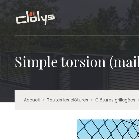
Simple torsion (mail
Accueil
•
Toutes les clôtures
•
Clôtures grillagées