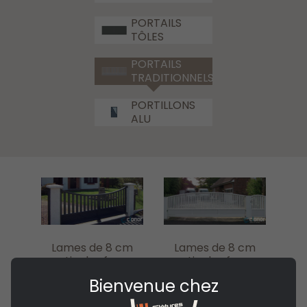
PORTAILS
TÔLES
PORTAILS
TRADITIONNELS
PORTILLONS
ALU
Lames de 8 cm
Lames de 8 cm
verticales forme
verticales forme
arrondi bas
arrondi haut
Bienvenue chez
(modèle 028)
(modèle 033)