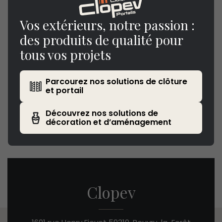
Vos extérieurs, notre passion :
des produits de qualité pour
tous vos projets
Lames de 8 cm
Lames de 8 cm
verticales forme
verticales forme
Parcourez nos solutions de clôture
chapeau de
droite (modèle
et portail
gendarme
025)
(modèle 026)
Découvrez nos solutions de
décoration et d’aménagement
Clopev